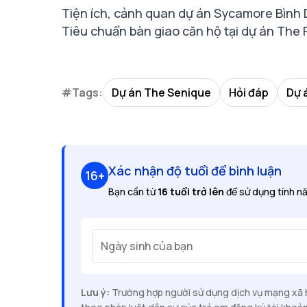
Tiện ích, cảnh quan dự án Sycamore Bình 
Tiêu chuẩn bàn giao căn hộ tại dự án The
#Tags:
Dự án The Senique
Hỏi đáp
Dự 
Xác nhận độ tuổi để bình luận
16+
Bạn cần từ
16 tuổi trở lên
để sử dụng tính nă
Ngày sinh của bạn
Lưu ý:
Trường hợp người sử dụng dịch vụ mạng xã hộ