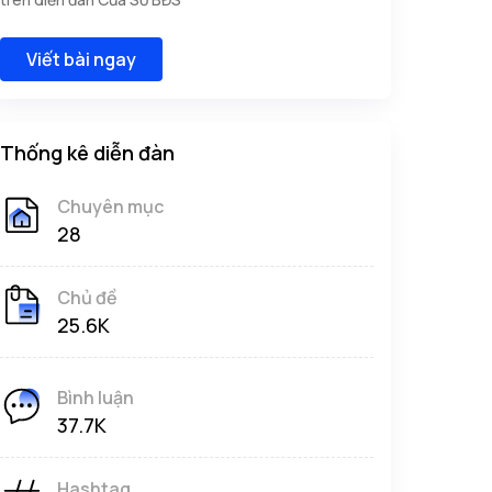
Viết bài ngay
Thống kê diễn đàn
Chuyên mục
28
Chủ đề
25.6K
Bình luận
37.7K
Hashtag