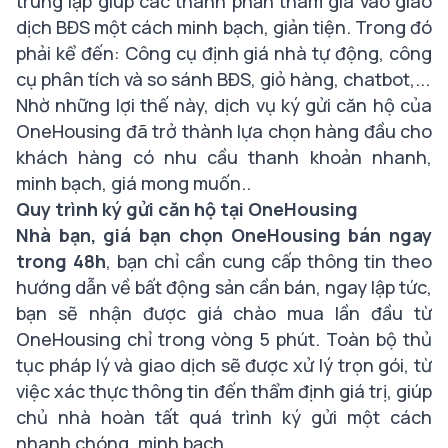
trung lập giúp các thành phần tham gia vào giao
dịch BĐS một cách minh bạch, giản tiện. Trong đó
phải kể đến: Công cụ định giá nhà tự động, công
cụ phân tích và so sánh BĐS, giỏ hàng, chatbot,...
Nhờ những lợi thế này, dịch vụ ký gửi căn hộ của
OneHousing đã trở thành lựa chọn hàng đầu cho
khách hàng có nhu cầu thanh khoản nhanh,
minh bạch, giá mong muốn..
Quy trình ký gửi căn hộ tại OneHousing
Nhà bạn, giá bạn chọn OneHousing bán ngay
trong 48h
, bạn chỉ cần cung cấp thông tin theo
hướng dẫn về bất động sản cần bán, ngay lập tức,
bạn sẽ nhận được giá chào mua lần đầu từ
OneHousing chỉ trong vòng 5 phút. Toàn bộ thủ
tục pháp lý và giao dịch sẽ được xử lý trọn gói, từ
việc xác thực thông tin đến thẩm định giá trị, giúp
chủ nhà hoàn tất quá trình ký gửi một cách
nhanh chóng, minh bạch.