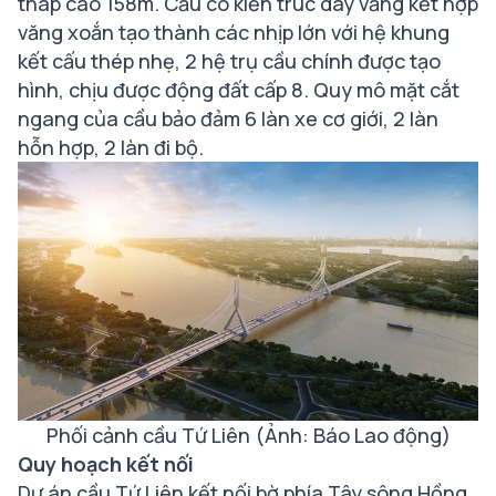
tháp cao 158m. Cầu có kiến trúc dây văng kết hợp
văng xoắn tạo thành các nhịp lớn với hệ khung
kết cấu thép nhẹ, 2 hệ trụ cầu chính được tạo
hình, chịu được động đất cấp 8. Quy mô mặt cắt
ngang của cầu bảo đảm 6 làn xe cơ giới, 2 làn
hỗn hợp, 2 làn đi bộ.
Phối cảnh cầu Tứ Liên (Ảnh: Báo Lao động)
Quy hoạch kết nối
Dự án cầu Tứ Liên kết nối bờ phía Tây sông Hồng