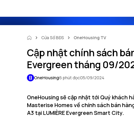
Cửa Sổ BĐS
OneHousing TV
Cập nhật chính sách bá
Evergreen tháng 09/20
OneHousing
6 phút đọc
05/09/2024
OneHousing sẽ cập nhật tới Quý khách hà
Masterise Homes về chính sách bán hàng
A3 tại LUMIÈRE Evergreen Smart City.