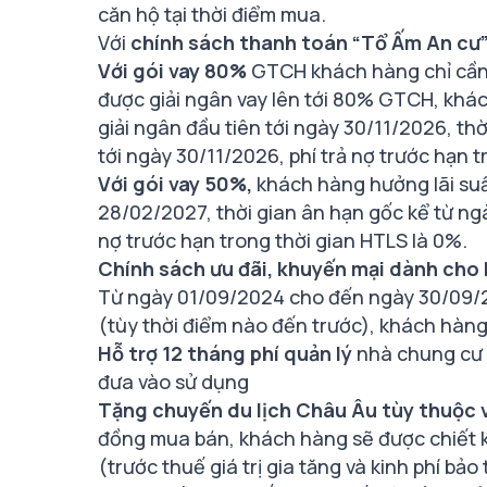
căn hộ tại thời điểm mua.
Với
chính sách thanh toán “Tổ Ấm An cư
Với gói vay 80%
GTCH khách hàng chỉ cần 
được giải ngân vay lên tới 80% GTCH, khác
giải ngân đầu tiên tới ngày 30/11/2026, thờ
tới ngày 30/11/2026, phí trả nợ trước hạn t
Với gói vay 50%,
khách hàng hưởng lãi suất
28/02/2027, thời gian ân hạn gốc kể từ ngà
nợ trước hạn trong thời gian HTLS là 0%.
Chính sách ưu đãi, khuyến mại dành cho
Từ ngày 01/09/2024 cho đến ngày 30/09/2
(tùy thời điểm nào đến trước), khách hàn
Hỗ trợ 12 tháng phí quản lý
nhà chung cư k
đưa vào sử dụng
Tặng chuyến du lịch Châu Âu tùy thuộc 
đồng mua bán, khách hàng sẽ được chiết k
(trước thuế giá trị gia tăng và kinh phí bảo t