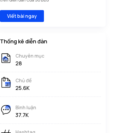
Viết bài ngay
Thống kê diễn đàn
Chuyên mục
28
Chủ đề
25.6K
Bình luận
37.7K
Hashtag