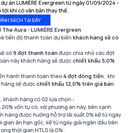
g dự án LUMIÈRE Evergreen từ ngày 01/09/2024 -
ới khi có văn bản thay thế.
HÍNH SÁCH TẠI ĐÂY
 The Aura - LUMIÈRE Evergreen
và tiến độ thanh toán dự kiến
khách hàng sẽ có
sẽ có
9 đợt thanh toán
được chia nhỏ các đợt
toán này khách hàng sẽ được
chiết khấu 5,0%
iến hành thanh toán theo
4 đợt đóng tiền
, khi
 hàng sẽ được
chiết khấu 12,0% trên giá bán
”
, khách hàng có 02 lựa chọn:
:
20% vốn tự có, với phương án này, bên cạnh
h hàng được hưởng hỗ trợ lãi suất 0% kể từ ngày
i gian ân hạn gốc, kể từ ngày giải ngân đầu tiên
trong thời gian HTLS là 0%.