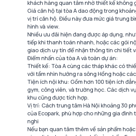
khách hàng quan tâm nhờ thiết kế không gia
Giá căn hộ tại tòa A dao động trong khoảng
vị trí căn hộ. Điều này đưa mức giá trung b
hình và view​.
Nhiều ưu đãi hiện đang được áp dụng, như hỗ
tiếp khi thanh toán nhanh, hoặc các gói nội
giao dịch uy tín để nhận thông tin chi tiết v
Điểm nhấn của tòa A và toàn dự án:
Thiết kế: Tòa A cùng các tháp khác có thiế
với tầm nhìn hướng ra sông Hồng hoặc các 
Tiện ích nội khu: Gồm hơn 100 tiện ích đẳ
gym, công viên, và trường học. Các dịch vụ n
khu cũng được tích hợp.
Vị trí: Cách trung tâm Hà Nội khoảng 30 ph
của Ecopark, phù hợp cho những gia đình t
nghi​
Nếu bạn quan tâm thêm về sản phẩm hoặc c