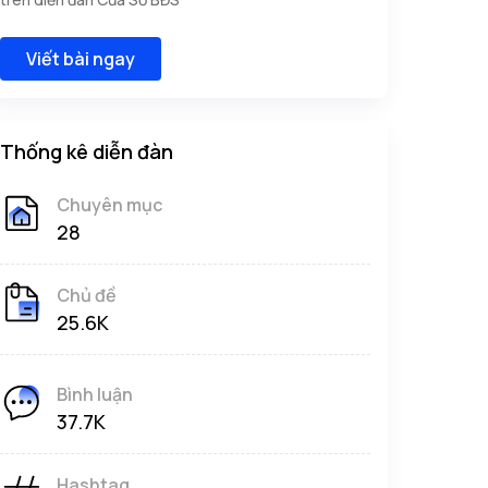
Viết bài ngay
Thống kê diễn đàn
Chuyên mục
28
Chủ đề
25.6K
Bình luận
37.7K
Hashtag