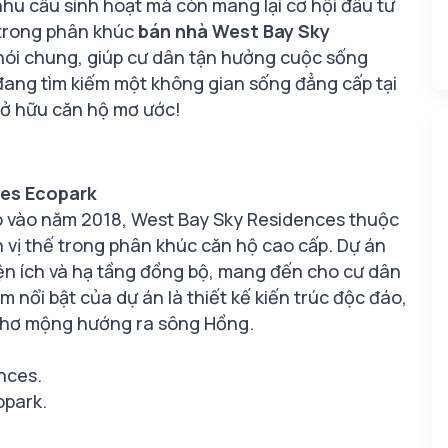
nhu cầu sinh hoạt mà còn mang lại cơ hội đầu tư
 trong phân khúc
bán nhà West Bay Sky
 nói chung, giúp cư dân tận hưởng cuộc sống
 đang tìm kiếm một không gian sống đẳng cấp tại
 sở hữu căn hộ mơ ước!
ces Ecopark
o vào năm 2018, West Bay Sky Residences thuộc
 vị thế trong phân khúc căn hộ cao cấp. Dự án
iện ích và hạ tầng đồng bộ, mang đến cho cư dân
 nổi bật của dự án là thiết kế kiến trúc độc đáo,
 thơ mộng hướng ra sông Hồng.
nces.
opark.