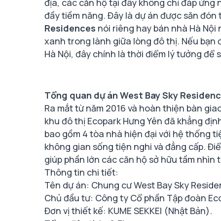
địa, các căn hộ tại đây không chỉ đáp ứng 
đầy tiềm năng. Đây là dự án được săn đón
Residences
nói riêng hay bán nhà Hà Nội
xanh trong lành giữa lòng đô thị. Nếu bạn
Hà Nội, đây chính là thời điểm lý tưởng để
Tổng quan dự án West Bay Sky Residen
Ra mắt từ năm 2016 và hoàn thiện bàn gia
khu đô thị Ecopark Hưng Yên đã khẳng định
bao gồm 4 tòa nhà hiện đại với hệ thống t
không gian sống tiện nghi và đẳng cấp. Điểm
giúp phần lớn các căn hộ sở hữu tầm nhìn
Thông tin chi tiết:
Tên dự án: Chung cư West Bay Sky Reside
Chủ đầu tư: Công ty Cổ phần Tập đoàn Ec
Đơn vị thiết kế: KUME SEKKEI (Nhật Bản).