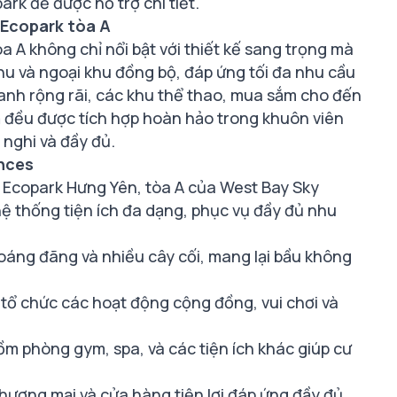
rk để được hỗ trợ chi tiết.
 Ecopark tòa A
 A không chỉ nổi bật với thiết kế sang trọng mà
khu và ngoại khu đồng bộ, đáp ứng tối đa nhu cầu
anh rộng rãi, các khu thể thao, mua sắm cho đến
cả đều được tích hợp hoàn hảo trong khuôn viên
nghi và đầy đủ.
ences
ị Ecopark Hưng Yên, tòa A của West Bay Sky
ệ thống tiện ích đa dạng, phục vụ đầy đủ nhu
oáng đãng và nhiều cây cối, mang lại bầu không
 tổ chức các hoạt động cộng đồng, vui chơi và
m phòng gym, spa, và các tiện ích khác giúp cư
thương mại và cửa hàng tiện lợi đáp ứng đầy đủ