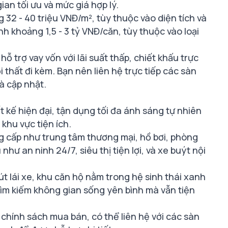
n tối ưu và mức giá hợp lý​.
 32 - 40 triệu VNĐ/m², tùy thuộc vào diện tích và
ình khoảng 1,5 - 3 tỷ VNĐ/căn, tùy thuộc vào loại
 trợ vay vốn với lãi suất thấp, chiết khấu trực
 thất đi kèm. Bạn nên liên hệ trực tiếp các sàn
à cập nhật​.
t kế hiện đại, tận dụng tối đa ánh sáng tự nhiên
khu vực tiện ích.
ng cấp như trung tâm thương mại, hồ bơi, phòng
hư an ninh 24/7, siêu thị tiện lợi, và xe buýt nội
út lái xe, khu căn hộ nằm trong hệ sinh thái xanh
ìm kiếm không gian sống yên bình mà vẫn tiện
hính sách mua bán, có thể liên hệ với các sàn