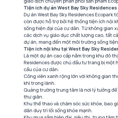
giao dịch chuyên phân phối sản phẩm Ecopa
Tiện ích dự án West Bay Sky Residences
Dự án West Bay Sky Residences Ecopark tòa
còn được hỗ trợ bởi hệ thống tiện ích nội 
sống hiện đại của cư dân. Từ không gian x
các dịch vụ giáo dục chất lượng cao, tất 
dự án, mang đến một môi trường sống tiện 
Tiện ích nội khu tại West Bay Sky Resid
Là một dự án cao cấp nằm trong khu đô th
Residences được chủ đầu tư trang bị một h
cầu của cư dân:
Công viên xanh rộng lớn với không gian th
khí trong lành.
Quảng trường trung tâm là nơi lý tưởng để
thư giãn.
Khu thể thao và chăm sóc sức khỏe, bao gồ
dân duy trì lối sống khỏe mạnh.
Khu mua sắm hiện đại, siêu thị, trung tâm 