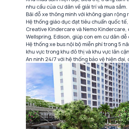
nhu cầu của cư dân về giải trí và mua sắm.
Bãi đỗ xe thông minh với không gian rộng r
Hệ thống giáo dục đạt tiêu chuẩn quốc t
Creative Kindercare và Nemo Kindercare, c
Wellspring, Edison, giúp con em cư dân dễ
Hệ thống xe bus nội bộ miễn phí trong 5 
khu vực trong khu đô thị và khu vực lân cận
An ninh 24/7 với hệ thống bảo vệ hiện đại