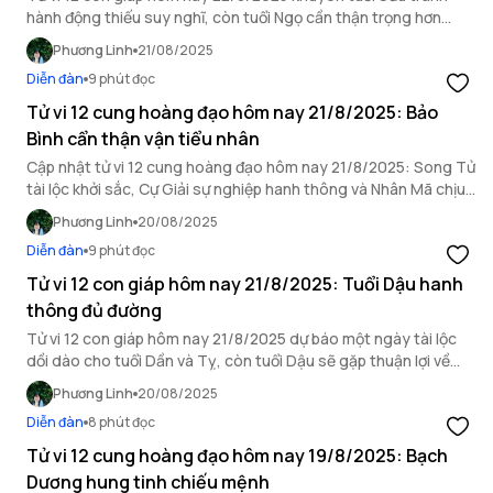
hành động thiếu suy nghĩ, còn tuổi Ngọ cần thận trọng hơn
trong mối quan hệ xã giao.
Phương Linh
21/08/2025
Diễn đàn
9 phút đọc
Tử vi 12 cung hoàng đạo hôm nay 21/8/2025: Bảo
Bình cẩn thận vận tiểu nhân
Cập nhật tử vi 12 cung hoàng đạo hôm nay 21/8/2025: Song Tử
tài lộc khởi sắc, Cự Giải sự nghiệp hanh thông và Nhân Mã chịu
ảnh hưởng bởi hung vận.
Phương Linh
20/08/2025
Diễn đàn
9 phút đọc
Tử vi 12 con giáp hôm nay 21/8/2025: Tuổi Dậu hanh
thông đủ đường
Tử vi 12 con giáp hôm nay 21/8/2025 dự báo một ngày tài lộc
dồi dào cho tuổi Dần và Tỵ, còn tuổi Dậu sẽ gặp thuận lợi về
mọi mặt.
Phương Linh
20/08/2025
Diễn đàn
8 phút đọc
Tử vi 12 cung hoàng đạo hôm nay 19/8/2025: Bạch
Dương hung tinh chiếu mệnh