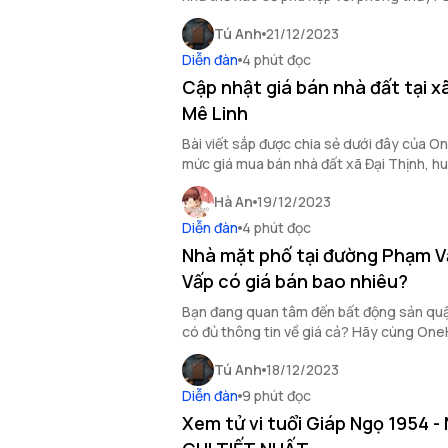
của OneHousing để biết thông tin chi tiế
Tú Anh
21/12/2023
Diễn đàn
4 phút đọc
Cập nhật giá bán nhà đất tại x
Mê Linh
Bài viết sắp được chia sẻ dưới đây của 
mức giá mua bán nhà đất xã Đại Thịnh, h
nắm rõ.
Hà An
19/12/2023
Diễn đàn
4 phút đọc
Nhà mặt phố tại đường Phạm V
Vấp có giá bán bao nhiêu?
Bạn đang quan tâm đến bất động sản qu
có đủ thông tin về giá cả? Hãy cùng One
nhà mặt phố tại đường Phạm Văn Chiêu,
Tú Anh
18/12/2023
bài viết bên dưới.
Diễn đàn
9 phút đọc
Xem tử vi tuổi Giáp Ngọ 1954 