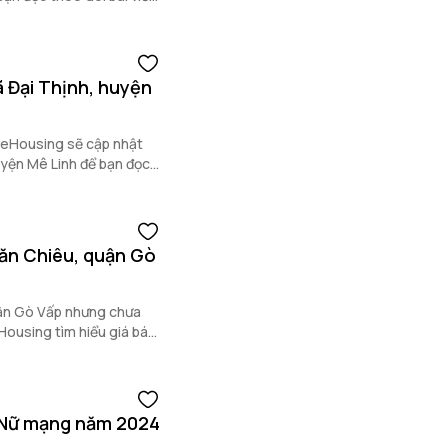
t nhé.
ã Đại Thịnh, huyện
OneHousing sẽ cập nhật
uyện Mê Linh để bạn đọc
ăn Chiêu, quận Gò
ận Gò Vấp nhưng chưa
Housing tìm hiểu giá bán
 quận Gò Vấp thông qua
- Nữ mạng năm 2024