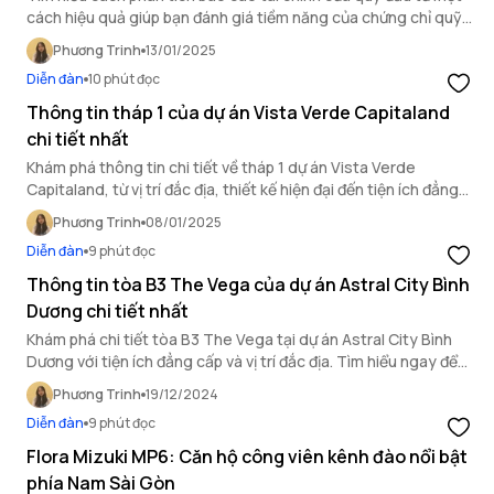
cách hiệu quả giúp bạn đánh giá tiềm năng của chứng chỉ quỹ
và rủi ro của quỹ đầu tư một cách chính xác nhất.
Phương Trinh
13/01/2025
Diễn đàn
10 phút đọc
Thông tin tháp 1 của dự án Vista Verde Capitaland
chi tiết nhất
Khám phá thông tin chi tiết về tháp 1 dự án Vista Verde
Capitaland, từ vị trí đắc địa, thiết kế hiện đại đến tiện ích đẳng
cấp để không bỏ lỡ cơ hội sở hữu căn hộ lý tưởng này.
Phương Trinh
08/01/2025
Diễn đàn
9 phút đọc
Thông tin tòa B3 The Vega của dự án Astral City Bình
Dương chi tiết nhất
Khám phá chi tiết tòa B3 The Vega tại dự án Astral City Bình
Dương với tiện ích đẳng cấp và vị trí đắc địa. Tìm hiểu ngay để
không bỏ lỡ cơ hội sở hữu căn hộ lý tưởng này.
Phương Trinh
19/12/2024
Diễn đàn
9 phút đọc
Flora Mizuki MP6: Căn hộ công viên kênh đào nổi bật
phía Nam Sài Gòn