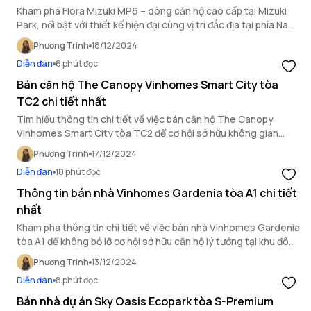
Khám phá Flora Mizuki MP6 – dòng căn hộ cao cấp tại Mizuki
Park, nổi bật với thiết kế hiện đại cùng vị trí đắc địa tại phía Nam
Sài Gòn để sở hữu ngay cho mình một tổ ấm lý tưởng.
Phương Trinh
18/12/2024
Diễn đàn
6 phút đọc
Bán căn hộ The Canopy Vinhomes Smart City tòa
TC2 chi tiết nhất
Tìm hiểu thông tin chi tiết về việc bán căn hộ The Canopy
Vinhomes Smart City tòa TC2 để cơ hội sở hữu không gian
sống lý tưởng tại khu đô thị thông minh bậc nhất.
Phương Trinh
17/12/2024
Diễn đàn
10 phút đọc
Thông tin bán nhà Vinhomes Gardenia tòa A1 chi tiết
nhất
Khám phá thông tin chi tiết về việc bán nhà Vinhomes Gardenia
tòa A1 để không bỏ lỡ cơ hội sở hữu căn hộ lý tưởng tại khu đô
thị xanh hiện đại bậc nhất này.
Phương Trinh
13/12/2024
Diễn đàn
8 phút đọc
Bán nhà dự án Sky Oasis Ecopark tòa S-Premium