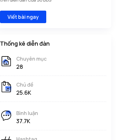
Viết bài ngay
Thống kê diễn đàn
Chuyên mục
28
Chủ đề
25.6K
Bình luận
37.7K
Hashtag