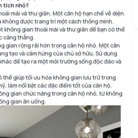
n tích nhỏ?
thoải mái và thư giãn. Một căn hộ hạn chế về diện
ếu không được trang trí một cách thông minh.
t không gian thoải mái và thư giãn để bạn có thể
ệc căng thẳng.
ng gian rộng rãi hơn trong căn hộ nhỏ. Một căn
 sáng tạo và cảm hứng của chủ sở hữu. Sử dụng
í khác để tạo ra một môi trường sống độc đáo và
ó thể giúp tối ưu hóa không gian lưu trữ trong
ỹ, làm nổi bật các đặc điểm tốt của căn hộ.
hông gian chức năng trong căn hộ nhỏ, từ không
hông gian ăn uống.