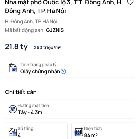
Nhà mặt phố Quốc lộ 3, TT. Đông Anh, H.
Đông Anh, TP. Hà Nội
H. Đông Anh, TP. Hà Nội
Mã bất động sản:
GJZNIS
21.8 tỷ
260 triệu/m²
Tình trạng pháp lý
Giấy chứng nhận
Chi tiết căn
Hướng mặt tiền
Tây - 4.3m
Số tầng
Diện tích
4
84 m²