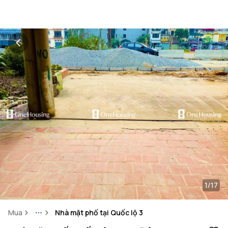
1/17
Mua
Nhà mặt phố tại Quốc lộ 3
More