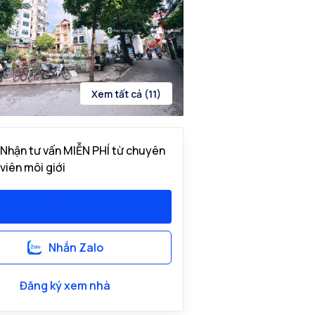
Xem tất cả (11)
Nhận tư vấn MIỄN PHÍ từ chuyên
viên môi giới
Nhắn Zalo
Đăng ký xem nhà