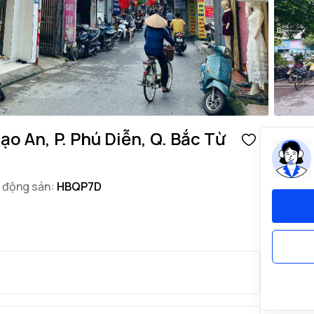
o An, P. Phú Diễn, Q. Bắc Từ
 động sản:
HBQP7D