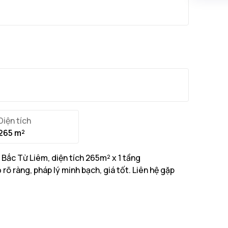
Diện tích
265 m²
Bắc Từ Liêm, diện tích 265m² x 1 tầng
rõ ràng, pháp lý minh bạch, giá tốt. Liên hệ gặp
265m² với tổng diện tích xây dựng 265m²
...