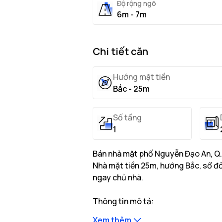
Độ rộng ngõ
6m - 7m
Chi tiết căn
Hướng mặt tiền
Bắc - 25m
Số tầng
1
Bán nhà mặt phố Nguyễn Đạo An, Q. 
Nhà mặt tiền 25m, hướng Bắc, sổ đỏ 
ngay chủ nhà.
Thông tin mô tả:
Nhà có diện tích đất thực tế là 
Xem thêm