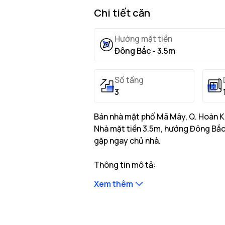
Chi tiết căn
Hướng mặt tiền
Đông Bắc - 3.5m
Số tầng
3
Bán nhà mặt phố Mã Mây, Q. Hoàn Ki
Nhà mặt tiền 3.5m, hướng Đông Bắc, 
gặp ngay chủ nhà.
Thông tin mô tả:
Nhà có diện tích đất thực tế là 
Xem thêm
Nhà mặt tiền 3.5m, hướng Đông B
Kết cấu bao gồm: 3 tầng cao
...
Vị trí nhà nằm tại tuyến đường Mã 