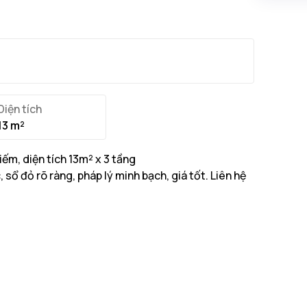
Diện tích
13 m²
ếm, diện tích 13m² x 3 tầng
sổ đỏ rõ ràng, pháp lý minh bạch, giá tốt. Liên hệ
13m² với tổng diện tích xây dựng 92m²
...
ắc, độ rộng ngõ tiếp giáp 5m
...
Mây với
cơ sở hạ tầng giao thông thuận tiện của
Q.