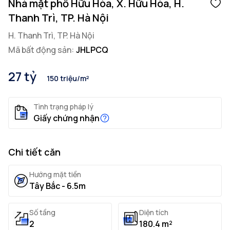
Nhà mặt phố Hữu Hòa, X. Hữu Hòa, H.
Thanh Trì, TP. Hà Nội
H. Thanh Trì, TP. Hà Nội
Mã bất động sản:
JHLPCQ
27 tỷ
150 triệu/m²
Tình trạng pháp lý
Giấy chứng nhận
Chi tiết căn
Hướng mặt tiền
Tây Bắc - 6.5m
Số tầng
Diện tích
2
180.4 m²