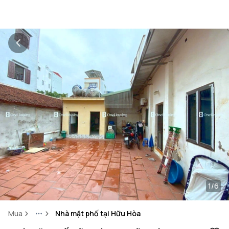
1/6
Mua
Nhà mặt phố tại Hữu Hòa
More