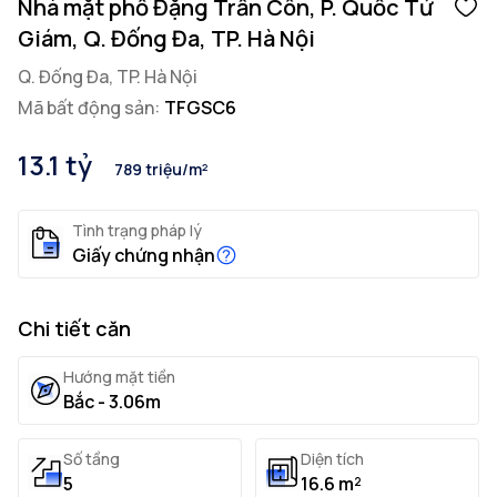
Nhà mặt phố Đặng Trần Côn, P. Quốc Tử
Giám, Q. Đống Đa, TP. Hà Nội
Q. Đống Đa, TP. Hà Nội
Mã bất động sản:
TFGSC6
13.1 tỷ
789 triệu/m²
Tình trạng pháp lý
Giấy chứng nhận
Chi tiết căn
Hướng mặt tiền
Bắc - 3.06m
Số tầng
Diện tích
5
16.6 m²