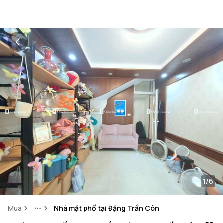
1/6
Mua
Nhà mặt phố tại Đặng Trần Côn
More