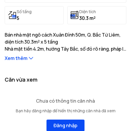
Số tầng
Diện tích
5
30.3 m²
Bán nhà mặt ngõ cách Xuân Đỉnh 50m, Q. Bắc Từ Liêm,
diện tích 30.3m² x 5 tầng
Nhà mặt tiền 4.2m, hướng Tây Bắc, sổ đỏ rõ ràng, pháp lý
minh bạch, giá tốt. Liên hệ gặp ngay chủ nhà.
Xem thêm
Thông tin mô tả:
Nhà có diện tích đất thực tế là 30.3m² với tổng diện
tích xây dựng 150m²
Nhà mặt tiền 4.2m, hướng Tây Bắc, độ rộng ngõ tiếp
...
Căn vừa xem
giáp 3m, khoảng cách ra trục đường chính 50m
Kết cấu bao gồm: 5 tầng cao
...
...
Vị trí nhà nằm tại tuyến đường Xuân Đỉnh với
cơ sở hạ
Chưa có thông tin căn nhà
tầng giao thông thuận tiện của
Các hạn chế về quyền sở hữu: Đang cập nhật
Q. Bắc Từ Liêm
gồm
Bạn hãy đăng nhập để hiển thị những căn nhà đã xem
nhiều trường học, bệnh viện và tiện ích xung quanh.
Đăng nhập