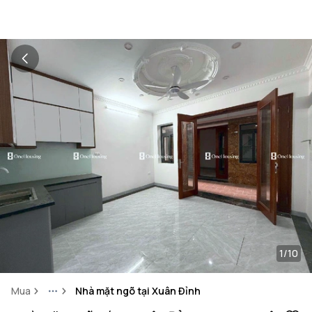
1/10
Mua
Nhà mặt ngõ tại Xuân Đỉnh
More