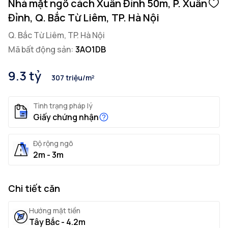
Nhà mặt ngõ cách Xuân Đỉnh 50m, P. Xuân
Đỉnh, Q. Bắc Từ Liêm, TP. Hà Nội
Q. Bắc Từ Liêm, TP. Hà Nội
Mã bất động sản:
3AO1DB
9.3 tỷ
307 triệu/m²
Tình trạng pháp lý
Giấy chứng nhận
Độ rộng ngõ
2m - 3m
Chi tiết căn
Hướng mặt tiền
Tây Bắc - 4.2m