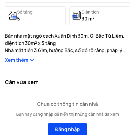
Số tầng
Diện tích
5
30 m²
Bán nhà mặt ngõ cách Xuân Đỉnh 30m, Q. Bắc Từ Liêm,
diện tích 30m² x 5 tầng
Nhà mặt tiền 3.61m, hướng Bắc, sổ đỏ rõ ràng, pháp lý
minh bạch, giá tốt. Liên hệ gặp ngay chủ nhà.
Xem thêm
Thông tin mô tả:
Nhà có diện tích đất thực tế là 30m² với tổng diện tích
xây dựng 150m²
Nhà mặt tiền 3.61m, hướng Bắc, độ rộng ngõ tiếp giáp
...
Căn vừa xem
4m, khoảng cách ra trục đường chính 30m
Kết cấu bao gồm: 5 tầng cao
...
...
Vị trí nhà nằm tại tuyến đường Xuân Đỉnh với
cơ sở hạ
Chưa có thông tin căn nhà
tầng giao thông thuận tiện của
Các hạn chế về quyền sở hữu: Đang cập nhật
Q. Bắc Từ Liêm
gồm
Bạn hãy đăng nhập để hiển thị những căn nhà đã xem
nhiều trường học, bệnh viện và tiện ích xung quanh.
Đăng nhập