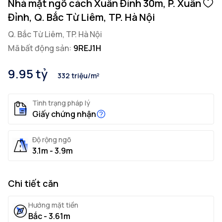
Nhà mặt ngõ cách Xuân Đỉnh 30m, P. Xuân
Đỉnh, Q. Bắc Từ Liêm, TP. Hà Nội
Q. Bắc Từ Liêm, TP. Hà Nội
Mã bất động sản:
9REJ1H
9.95 tỷ
332 triệu/m²
Tình trạng pháp lý
Giấy chứng nhận
Độ rộng ngõ
3.1m - 3.9m
Chi tiết căn
Hướng mặt tiền
Bắc - 3.61m