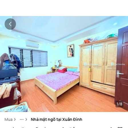
1/8
Mua
Nhà mặt ngõ tại Xuân Đỉnh
More