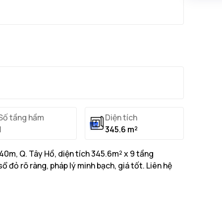
Số tầng hầm
Diện tích
1
345.6 m²
0m, Q. Tây Hồ, diện tích 345.6m² x 9 tầng
 đỏ rõ ràng, pháp lý minh bạch, giá tốt. Liên hệ
345.6m² với tổng diện tích xây dựng 3456m²
...