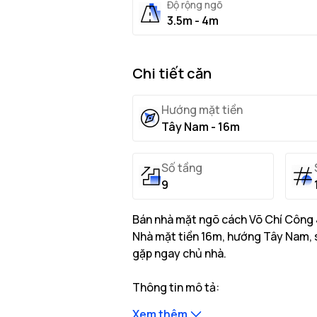
Độ rộng ngõ
3.5m - 4m
Chi tiết căn
Hướng mặt tiền
Tây Nam - 16m
Số tầng
9
Bán nhà mặt ngõ cách Võ Chí Công 4
Nhà mặt tiền 16m, hướng Tây Nam, sổ
gặp ngay chủ nhà.
Thông tin mô tả:
Nhà có diện tích đất thực tế là 
Xem thêm