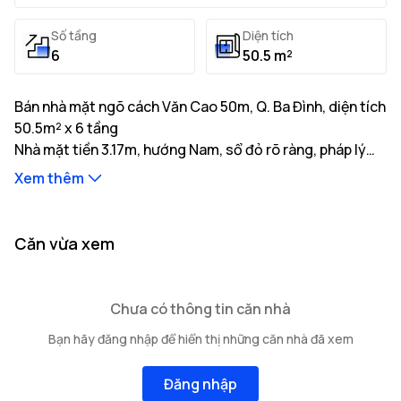
Số tầng
Diện tích
6
50.5 m²
Bán nhà mặt ngõ cách Văn Cao 50m, Q. Ba Đình, diện tích
50.5m² x 6 tầng
Nhà mặt tiền 3.17m, hướng Nam, sổ đỏ rõ ràng, pháp lý
minh bạch, giá tốt. Liên hệ gặp ngay chủ nhà.
Xem thêm
Thông tin mô tả:
Nhà có diện tích đất thực tế là 50.5m² với tổng diện
tích xây dựng 300m²
Nhà mặt tiền 3.17m, hướng Nam, độ rộng ngõ tiếp giáp
...
Căn vừa xem
6.19m, khoảng cách ra trục đường chính 50m
Kết cấu bao gồm: 6 tầng cao
...
...
Vị trí nhà nằm tại tuyến đường Văn Cao với
cơ sở hạ tầng
Chưa có thông tin căn nhà
giao thông thuận tiện của
Các hạn chế về quyền sở hữu: Đang cập nhật
Q. Ba Đình
gồm nhiều trường
Bạn hãy đăng nhập để hiển thị những căn nhà đã xem
học, bệnh viện và tiện ích xung quanh.
Đăng nhập