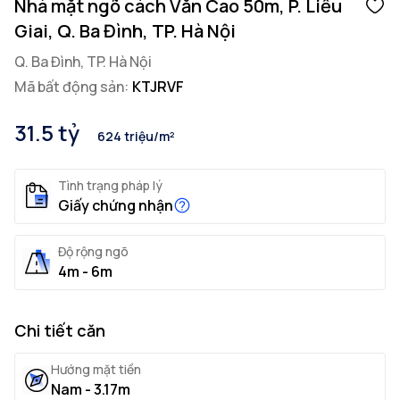
Nhà mặt ngõ cách Văn Cao 50m, P. Liễu
Giai, Q. Ba Đình, TP. Hà Nội
Q. Ba Đình, TP. Hà Nội
Mã bất động sản:
KTJRVF
31.5 tỷ
624 triệu/m²
Tình trạng pháp lý
Giấy chứng nhận
Độ rộng ngõ
4m - 6m
Chi tiết căn
Hướng mặt tiền
Nam - 3.17m