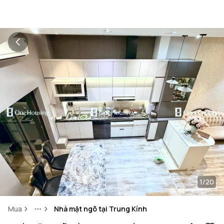
1/20
Mua
Nhà mặt ngõ tại Trung Kính
More