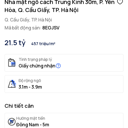
Nhà mặt ngõ cách Trung Kính 30m, P. Yên
Hòa, Q. Cầu Giấy, TP. Hà Nội
Q. Cầu Giấy, TP. Hà Nội
Mã bất động sản:
8EGJSV
21.5 tỷ
457 triệu/m²
Tình trạng pháp lý
Giấy chứng nhận
Độ rộng ngõ
3.1m - 3.9m
Chi tiết căn
Hướng mặt tiền
Đông Nam - 5m