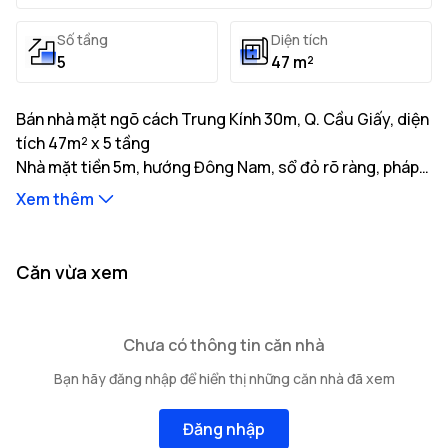
Số tầng
Diện tích
5
47 m²
Bán nhà mặt ngõ cách Trung Kính 30m, Q. Cầu Giấy, diện
tích 47m² x 5 tầng
Nhà mặt tiền 5m, hướng Đông Nam, sổ đỏ rõ ràng, pháp
lý minh bạch, giá tốt. Liên hệ gặp ngay chủ nhà.
Xem thêm
Thông tin mô tả:
Nhà có diện tích đất thực tế là 47m² với tổng diện tích
xây dựng 235m²
Nhà mặt tiền 5m, hướng Đông Nam, độ rộng ngõ tiếp
...
Căn vừa xem
giáp 4m, khoảng cách ra trục đường chính 30m
Kết cấu bao gồm: 5 tầng cao
...
...
Vị trí nhà nằm tại tuyến đường Trung Kính với
cơ sở hạ
Chưa có thông tin căn nhà
tầng giao thông thuận tiện của
Các hạn chế về quyền sở hữu: Đang cập nhật
Q. Cầu Giấy
gồm nhiều
Bạn hãy đăng nhập để hiển thị những căn nhà đã xem
trường học, bệnh viện và tiện ích xung quanh.
Đăng nhập