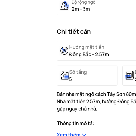
Độ rộng ngõ
2m - 3m
Chi tiết căn
Hướng mặt tiền
Đông Bắc - 2.57m
Số tầng
5
Bán nhà mặt ngõ cách Tây Sơn 80m, 
Nhà mặt tiền 2.57m, hướng Đông Bắc,
gặp ngay chủ nhà.
Thông tin mô tả:
Nhà có diện tích đất thực tế là 2
Xem thêm