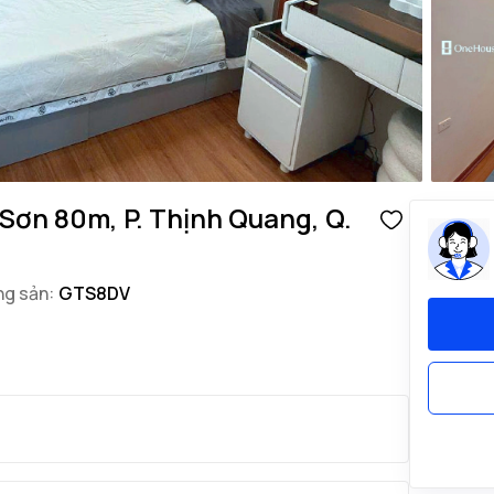
Sơn 80m, P. Thịnh Quang, Q.
ng sản:
GTS8DV