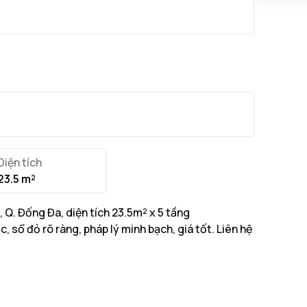
Diện tích
23.5 m²
Q. Đống Đa, diện tích 23.5m² x 5 tầng
 sổ đỏ rõ ràng, pháp lý minh bạch, giá tốt. Liên hệ
3.5m² với tổng diện tích xây dựng 115m²
...