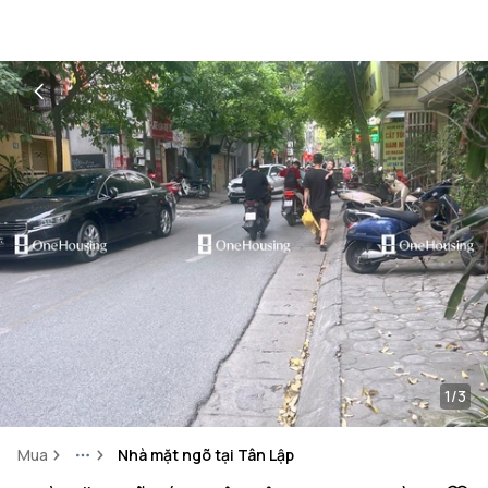
1/3
Mua
Nhà mặt ngõ tại Tân Lập
More