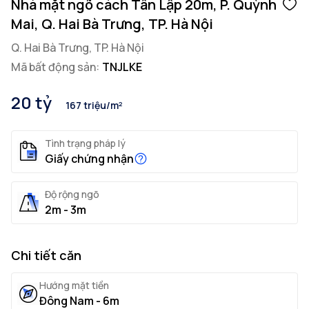
Nhà mặt ngõ cách Tân Lập 20m, P. Quỳnh
Mai, Q. Hai Bà Trưng, TP. Hà Nội
Q. Hai Bà Trưng, TP. Hà Nội
Mã bất động sản:
TNJLKE
20 tỷ
167 triệu/m²
Tình trạng pháp lý
Giấy chứng nhận
Độ rộng ngõ
2m - 3m
Chi tiết căn
Hướng mặt tiền
Đông Nam - 6m