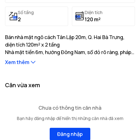
Số tầng
Diện tích
2
120 m²
Bán nhà mặt ngõ cách Tân Lập 20m, Q. Hai Bà Trưng,
diện tích 120m² x 2 tầng
Nhà mặt tiền 6m, hướng Đông Nam, sổ đỏ rõ ràng, pháp
lý minh bạch, giá tốt. Liên hệ gặp ngay chủ nhà.
Xem thêm
Thông tin mô tả:
Nhà có diện tích đất thực tế là 120m² với tổng diện
tích xây dựng 100m²
Nhà mặt tiền 6m, hướng Đông Nam, độ rộng ngõ tiếp
...
Căn vừa xem
giáp 3m, khoảng cách ra trục đường chính 20m
Kết cấu bao gồm: 2 tầng cao
...
...
Vị trí nhà nằm tại tuyến đường Tân Lập với
cơ sở hạ tầng
Chưa có thông tin căn nhà
giao thông thuận tiện của
Các hạn chế về quyền sở hữu: Đang cập nhật
Q. Hai Bà Trưng
gồm nhiều
Bạn hãy đăng nhập để hiển thị những căn nhà đã xem
trường học, bệnh viện và tiện ích xung quanh.
Đăng nhập