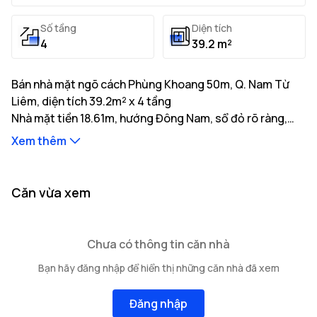
Số tầng
Diện tích
4
39.2 m²
Bán nhà mặt ngõ cách Phùng Khoang 50m, Q. Nam Từ
Liêm, diện tích 39.2m² x 4 tầng
Nhà mặt tiền 18.61m, hướng Đông Nam, sổ đỏ rõ ràng,
pháp lý minh bạch, giá tốt. Liên hệ gặp ngay chủ nhà.
Xem thêm
Thông tin mô tả:
Nhà có diện tích đất thực tế là 39.2m² với tổng diện
tích xây dựng 156.8m²
Nhà mặt tiền 18.61m, hướng Đông Nam, độ rộng ngõ
...
Căn vừa xem
tiếp giáp 4m, khoảng cách ra trục đường chính 50m
Kết cấu bao gồm: 4 tầng cao
...
...
Vị trí nhà nằm tại tuyến đường Phùng Khoang với
cơ sở
Chưa có thông tin căn nhà
hạ tầng giao thông thuận tiện của
Các hạn chế về quyền sở hữu: Đang cập nhật
Q. Nam Từ Liêm
gồm
Bạn hãy đăng nhập để hiển thị những căn nhà đã xem
nhiều trường học, bệnh viện và tiện ích xung quanh.
Đăng nhập