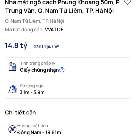
Nhà mặt ngõ cách Phùng Khoang 50m, P.
Trung Văn, Q. Nam Từ Liêm, TP. Hà Nội
Q. Nam Từ Liêm, TP. Hà Nội
Mã bất động sản:
VVATOF
14.8 tỷ
378 triệu/m²
Tình trạng pháp lý
Giấy chứng nhận
Độ rộng ngõ
3.1m - 3.9m
Chi tiết căn
Hướng mặt tiền
Đông Nam - 18.61m