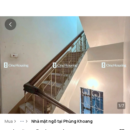
1/7
Mua
Nhà mặt ngõ tại Phùng Khoang
More