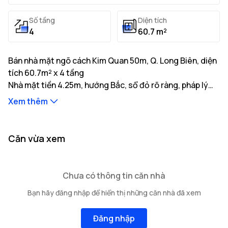
Số tầng
Diện tích
4
60.7 m²
Bán nhà mặt ngõ cách Kim Quan 50m, Q. Long Biên, diện
tích 60.7m² x 4 tầng
Nhà mặt tiền 4.25m, hướng Bắc, sổ đỏ rõ ràng, pháp lý
minh bạch, giá tốt. Liên hệ gặp ngay chủ nhà.
Xem thêm
Thông tin mô tả:
Nhà có diện tích đất thực tế là 60.7m² với tổng diện
tích xây dựng 250m²
Nhà mặt tiền 4.25m, hướng Bắc, độ rộng ngõ tiếp giáp
...
Căn vừa xem
4m, khoảng cách ra trục đường chính 50m
Kết cấu bao gồm: 4 tầng cao
...
...
Vị trí nhà nằm tại tuyến đường Kim Quan với
cơ sở hạ
Chưa có thông tin căn nhà
tầng giao thông thuận tiện của
Các hạn chế về quyền sở hữu: Đang cập nhật
Q. Long Biên
gồm nhiều
Bạn hãy đăng nhập để hiển thị những căn nhà đã xem
trường học, bệnh viện và tiện ích xung quanh.
Đăng nhập