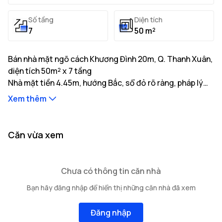
Số tầng
Diện tích
7
50 m²
Bán nhà mặt ngõ cách Khương Đình 20m, Q. Thanh Xuân,
diện tích 50m² x 7 tầng
Nhà mặt tiền 4.45m, hướng Bắc, sổ đỏ rõ ràng, pháp lý
minh bạch, giá tốt. Liên hệ gặp ngay chủ nhà.
Xem thêm
Thông tin mô tả:
Nhà có diện tích đất thực tế là 50m² với tổng diện tích
xây dựng 350m²
Nhà mặt tiền 4.45m, hướng Bắc, độ rộng ngõ tiếp giáp
...
Căn vừa xem
4.2m, khoảng cách ra trục đường chính 20m
Kết cấu bao gồm: 7 tầng cao
...
...
Vị trí nhà nằm tại tuyến đường Khương Đình với
cơ sở hạ
Chưa có thông tin căn nhà
tầng giao thông thuận tiện của
Các hạn chế về quyền sở hữu: Đang cập nhật
Q. Thanh Xuân
gồm
Bạn hãy đăng nhập để hiển thị những căn nhà đã xem
nhiều trường học, bệnh viện và tiện ích xung quanh.
Đăng nhập