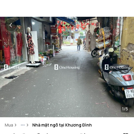
1/5
Mua
Nhà mặt ngõ tại Khương Đình
More