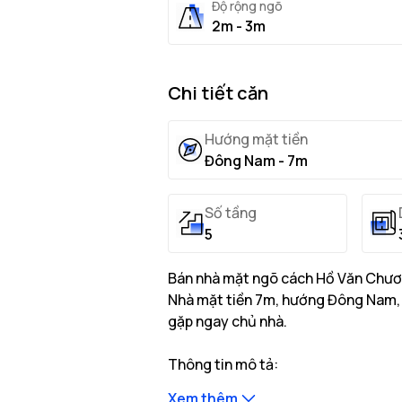
Độ rộng ngõ
2m - 3m
Chi tiết căn
Hướng mặt tiền
Đông Nam - 7m
Số tầng
5
Bán nhà mặt ngõ cách Hồ Văn Chươn
Nhà mặt tiền 7m, hướng Đông Nam, sổ
gặp ngay chủ nhà.
Thông tin mô tả:
Nhà có diện tích đất thực tế là 
Xem thêm