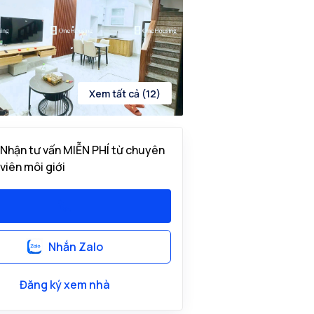
Xem tất cả (12)
Nhận tư vấn MIỄN PHÍ từ chuyên
viên môi giới
Nhắn Zalo
Đăng ký xem nhà