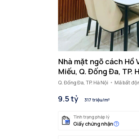
Nhà mặt ngõ cách Hồ 
Miếu, Q. Đống Đa, TP. 
Q. Đống Đa, TP. Hà Nội
Mã bất độ
9.5 tỷ
317 triệu/m²
Tình trạng pháp lý
Giấy chứng nhận