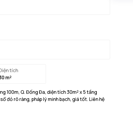
Diện tích
30 m²
g 100m, Q. Đống Đa, diện tích 30m² x 5 tầng
 đỏ rõ ràng, pháp lý minh bạch, giá tốt. Liên hệ
30m² với tổng diện tích xây dựng 150m²
...