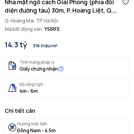
Nhà mặt ngõ cách Giải Phóng (phía đối
diện đường tàu) 30m, P. Hoàng Liệt, Q.
Hoàng Mai, TP. Hà Nội
Q. Hoàng Mai, TP. Hà Nội
Mã bất động sản:
Y5IRFE
14.3 tỷ
316 triệu/m²
Tình trạng pháp lý
Giấy chứng nhận
Độ rộng ngõ
4m - 6m
Chi tiết căn
Hướng mặt tiền
Đông Nam - 4.5m