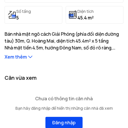
Số tầng
Diện tích
5
45.4 m²
Bán nhà mặt ngõ cách Giải Phóng (phía đối diện đường
tàu) 30m, Q. Hoàng Mai, diện tích 45.4m² x 5 tầng
Nhà mặt tiền 4.5m, hướng Đông Nam, sổ đỏ rõ ràng,
pháp lý minh bạch, giá tốt. Liên hệ gặp ngay chủ nhà.
Xem thêm
Thông tin mô tả:
Nhà có diện tích đất thực tế là 45.4m² với tổng diện
tích xây dựng 250m²
Nhà mặt tiền 4.5m, hướng Đông Nam, độ rộng ngõ
...
Căn vừa xem
tiếp giáp 6m, khoảng cách ra trục đường chính 30m
Kết cấu bao gồm: 5 tầng cao
...
...
Vị trí nhà nằm tại tuyến đường Giải Phóng (phía đối diện
Chưa có thông tin căn nhà
đường tàu) với
Các hạn chế về quyền sở hữu: Đang cập nhật
cơ sở hạ tầng giao thông thuận tiện của
Bạn hãy đăng nhập để hiển thị những căn nhà đã xem
Q. Hoàng Mai
gồm nhiều trường học, bệnh viện và tiện
ích xung quanh.
Đăng nhập