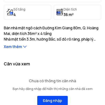
Số tầng
Diện tích
4
36 m²
Bán nhà mặt ngõ cách Đường Kim Giang 80m, Q. Hoàng
Mai, diện tích 36m² x 4 tầng
Nhà mặt tiền 3.3m, hướng Bắc, sổ đỏ rõ ràng, pháp lý
minh bạch, giá tốt. Liên hệ gặp ngay chủ nhà.
Xem thêm
Thông tin mô tả:
Nhà có diện tích đất thực tế là 36m² với tổng diện tích
xây dựng 144m²
Nhà mặt tiền 3.3m, hướng Bắc, độ rộng ngõ tiếp giáp
...
Căn vừa xem
2.5m, khoảng cách ra trục đường chính 80m
Kết cấu bao gồm: 4 tầng cao
...
...
Vị trí nhà nằm tại tuyến đường Đường Kim Giang với
cơ
Chưa có thông tin căn nhà
sở hạ tầng giao thông thuận tiện của
Các hạn chế về quyền sở hữu: Đang cập nhật
Q. Hoàng Mai
gồm
Bạn hãy đăng nhập để hiển thị những căn nhà đã xem
nhiều trường học, bệnh viện và tiện ích xung quanh.
Đăng nhập