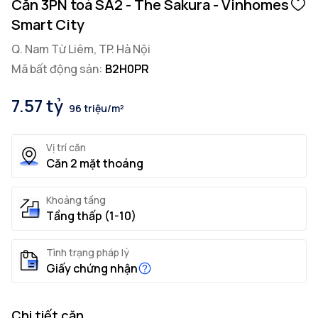
Căn 3PN toà SA2 - The Sakura - Vinhomes
Smart City
Q. Nam Từ Liêm, TP. Hà Nội
Mã bất động sản:
B2H0PR
7.57 tỷ
96 triệu/m²
Vị trí căn
Căn 2 mặt thoáng
Khoảng tầng
Tầng thấp (1-10)
Tình trạng pháp lý
Giấy chứng nhận
Chi tiết căn