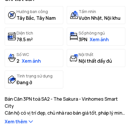
Hướng ban công
Tầm nhìn
Tây Bắc, Tây Nam
Vườn Nhật, Nội khu
Diện tích
Số phòng ngủ
78.5 m²
3PN
Xem ảnh
Số WC
Nội thất
2
Xem ảnh
Nội thất đầy đủ
Tình trạng sử dụng
Đang ở
Bán Căn 3PN toà SA2 - The Sakura - Vinhomes Smart
City
Căn hộ có vị trí đẹp, chủ nhà rao bán giá tốt, pháp lý minh
bạch, sẵn sàng giao dịch. Xem nhà ngay.
Xem thêm
Thông tin mô tả căn hộ: