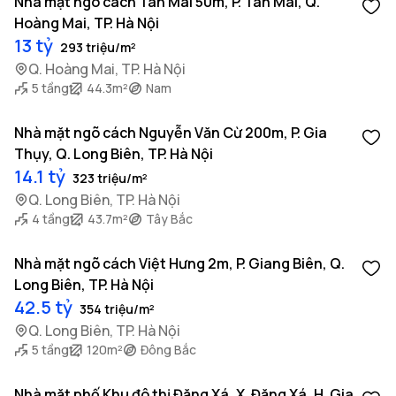
Nhà mặt ngõ cách Tân Mai 50m, P. Tân Mai, Q.
Hoàng Mai, TP. Hà Nội
13 tỷ
293 triệu/m²
Q. Hoàng Mai, TP. Hà Nội
5 tầng
44.3m²
Nam
Nhà mặt ngõ cách Nguyễn Văn Cừ 200m, P. Gia
Thụy, Q. Long Biên, TP. Hà Nội
14.1 tỷ
323 triệu/m²
Q. Long Biên, TP. Hà Nội
4 tầng
43.7m²
Tây Bắc
Nhà mặt ngõ cách Việt Hưng 2m, P. Giang Biên, Q.
Long Biên, TP. Hà Nội
42.5 tỷ
354 triệu/m²
Q. Long Biên, TP. Hà Nội
5 tầng
120m²
Đông Bắc
Nhà mặt phố Khu đô thị Đặng Xá, X. Đặng Xá, H. Gia