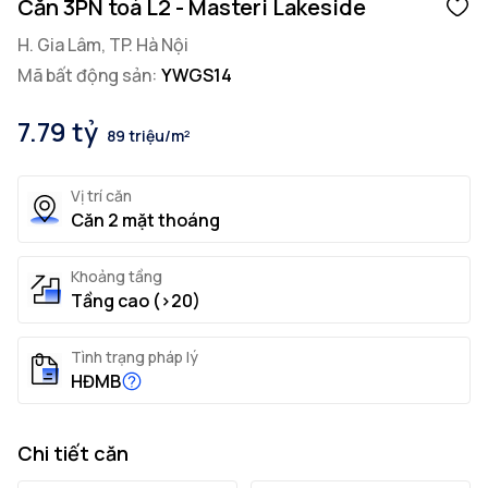
Căn 3PN toà L2 - Masteri Lakeside
H. Gia Lâm, TP. Hà Nội
Mã bất động sản:
YWGS14
7.79 tỷ
89 triệu/m²
Vị trí căn
Căn 2 mặt thoáng
Khoảng tầng
Tầng cao (>20)
Tình trạng pháp lý
HĐMB
Chi tiết căn