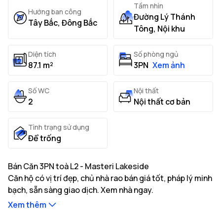
Tầm nhìn
Hướng ban công
Đường Lý Thánh
Tây Bắc, Đông Bắc
Tông, Nội khu
Diện tích
Số phòng ngủ
87.1 m²
3PN
Xem ảnh
Số WC
Nội thất
2
Nội thất cơ bản
Tình trạng sử dụng
Để trống
Bán Căn 3PN toà L2 - Masteri Lakeside
Căn hộ có vị trí đẹp, chủ nhà rao bán giá tốt, pháp lý minh
bạch, sẵn sàng giao dịch. Xem nhà ngay.
Xem thêm
Thông tin mô tả căn hộ: