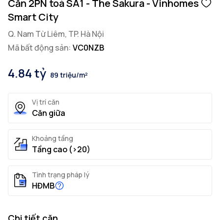
Căn 2PN toà SA1 - The Sakura - Vinhomes
Smart City
Q. Nam Từ Liêm, TP. Hà Nội
Mã bất động sản:
VC0NZB
4.84 tỷ
89 triệu/m²
Vị trí căn
Căn giữa
Khoảng tầng
Tầng cao (>20)
Tình trạng pháp lý
HĐMB
Chi tiết căn