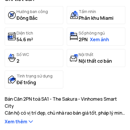
Hướng ban công
Tầm nhìn
Đông Bắc
Phân khu Miami
Diện tích
Số phòng ngủ
54.6 m²
2PN
Xem ảnh
Số WC
Nội thất
2
Nội thất cơ bản
Tình trạng sử dụng
Để trống
Bán Căn 2PN toà SA1 - The Sakura - Vinhomes Smart
City
Căn hộ có vị trí đẹp, chủ nhà rao bán giá tốt, pháp lý minh
bạch, sẵn sàng giao dịch. Xem nhà ngay.
Xem thêm
Thông tin mô tả căn hộ: