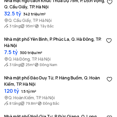
Nhà mặt ngõ cách Khúc Thừa Dụ 75m, P. Dịch Vọng,
Q. Cầu Giấy, TP. Hà Nội
32.5 tỷ
342 triệu/m²
Q. Cầu Giấy, TP. Hà Nội
3 tầng
95m²
Tây Bắc
Nhà mặt phố Yên Bình, P. Phúc La, Q. Hà Đông, TP.
Hà Nội
7.5 tỷ
300 triệu/m²
Q. Hà Đông, TP. Hà Nội
3 tầng
25m²
Đông Nam
Nhà mặt phố Đào Duy Từ, P. Hàng Buồm, Q. Hoàn
Kiếm, TP. Hà Nội
120 tỷ
1.5 tỷ/m²
Q. Hoàn Kiếm, TP. Hà Nội
8 tầng
79.8m²
Đông Bắc
Nhà mặt phố Ngô Gia Tự, P. Đức Giang, Q. Long