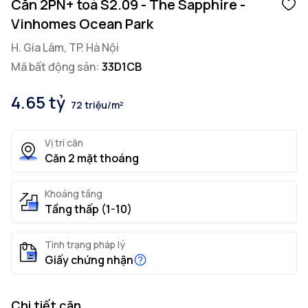
Căn 2PN+ toà S2.09 - The Sapphire -
Vinhomes Ocean Park
H. Gia Lâm, TP. Hà Nội
Mã bất động sản:
33D1CB
4.65 tỷ
72 triệu/m²
Vị trí căn
Căn 2 mặt thoáng
Khoảng tầng
Tầng thấp (1-10)
Tình trạng pháp lý
Giấy chứng nhận
Chi tiết căn