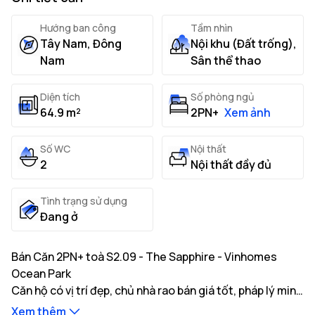
Hướng ban công
Tầm nhìn
Tây Nam, Đông
Nội khu (Đất trống),
Nam
Sân thể thao
Diện tích
Số phòng ngủ
64.9 m²
2PN+
Xem ảnh
Số WC
Nội thất
2
Nội thất đầy đủ
Tình trạng sử dụng
Đang ở
Bán Căn 2PN+ toà S2.09 - The Sapphire - Vinhomes
Ocean Park
Căn hộ có vị trí đẹp, chủ nhà rao bán giá tốt, pháp lý minh
bạch, sẵn sàng giao dịch. Xem nhà ngay.
Xem thêm