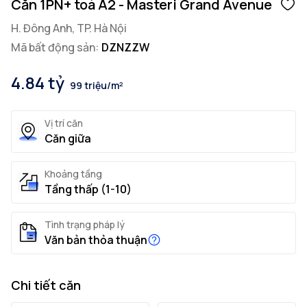
Căn 1PN+ toà A2 - Masteri Grand Avenue
H. Đông Anh, TP. Hà Nội
Mã bất động sản:
DZNZZW
4.84 tỷ
99 triệu/m²
Vị trí căn
Căn giữa
Khoảng tầng
Tầng thấp (1-10)
Tình trạng pháp lý
Văn bản thỏa thuận
Chi tiết căn