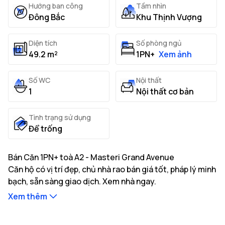
Hướng ban công
Tầm nhìn
Đông Bắc
Khu Thịnh Vượng
Diện tích
Số phòng ngủ
49.2 m²
1PN+
Xem ảnh
Số WC
Nội thất
1
Nội thất cơ bản
Tình trạng sử dụng
Để trống
Bán Căn 1PN+ toà A2 - Masteri Grand Avenue
Căn hộ có vị trí đẹp, chủ nhà rao bán giá tốt, pháp lý minh
bạch, sẵn sàng giao dịch. Xem nhà ngay.
Xem thêm
Thông tin mô tả căn hộ:
Căn hộ có diện tích thông thủy 49.2m², hướng Đông