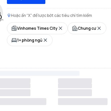
Hoặc ấn “X” để lược bớt các tiêu chí tìm kiếm
Vinhomes Times City
Chung cư
1+ phòng ngủ