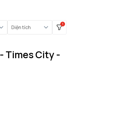
1
Diện tích
- Times City -