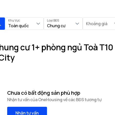
Khu Vực
Loại BĐS
Khoảng giá
Toàn quốc
Chung cư
hung cư 1+ phòng ngủ Toà T10 
City
Chưa có bất động sản phù hợp
Nhận tư vấn của OneHousing về các BĐS tương tự
Nhận tư vấn