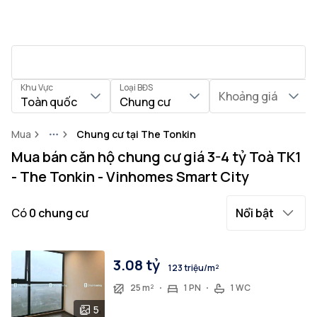
Khu Vực
Loại BĐS
Khoảng giá
Toàn quốc
Chung cư
Mua
Chung cư tại The Tonkin
More
Mua bán căn hộ chung cư giá 3-4 tỷ Toà TK1
- The Tonkin - Vinhomes Smart City
Có
0
chung cư
Nổi bật
3.08 tỷ
123 triệu/m²
25 m²
1 PN
1 WC
5