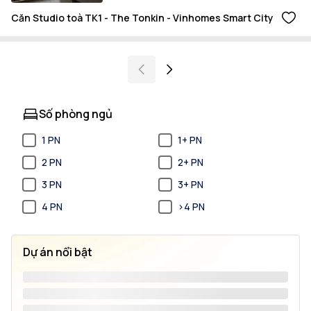
Căn Studio toà TK1 - The Tonkin - Vinhomes Smart City
Số phòng ngủ
1 PN
1+ PN
2 PN
2+ PN
3 PN
3+ PN
4 PN
>4 PN
Dự án nổi bật