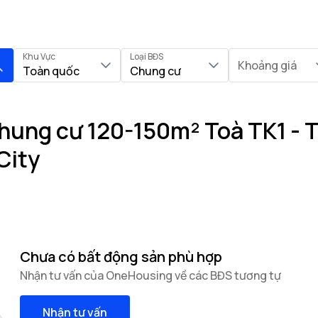
Khu Vực
Loại BĐS
Khoảng giá
Toàn quốc
Chung cư
hung cư 120-150m² Toà TK1 - T
City
Chưa có bất động sản phù hợp
Nhận tư vấn của OneHousing về các BĐS tương tự
Nhận tư vấn