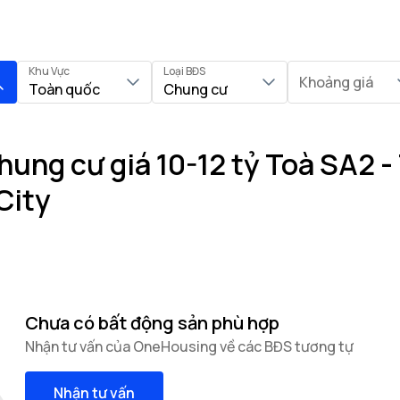
Khu Vực
Loại BĐS
Khoảng giá
Toàn quốc
Chung cư
ung cư giá 10-12 tỷ Toà SA2 -
City
Chưa có bất động sản phù hợp
Nhận tư vấn của OneHousing về các BĐS tương tự
Nhận tư vấn