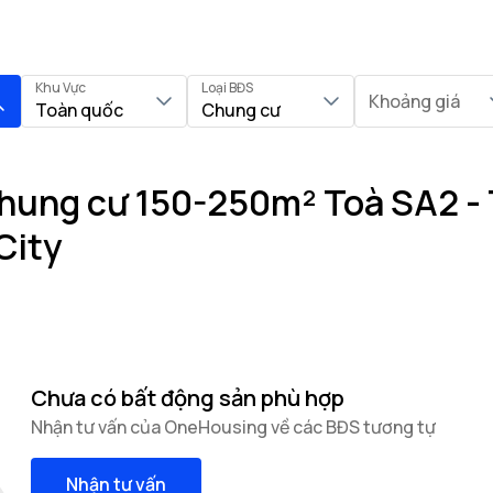
Khu Vực
Loại BĐS
Khoảng giá
Toàn quốc
Chung cư
hung cư 150-250m² Toà SA2 - 
City
Chưa có bất động sản phù hợp
Nhận tư vấn của OneHousing về các BĐS tương tự
Nhận tư vấn