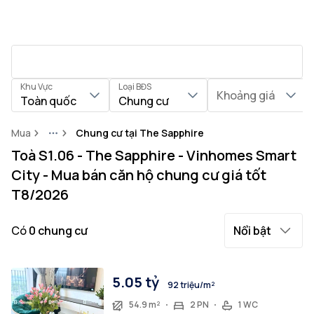
Khu Vực
Loại BĐS
Khoảng giá
Toàn quốc
Chung cư
Mua
Chung cư tại The Sapphire
More
Toà S1.06 - The Sapphire - Vinhomes Smart
City - Mua bán căn hộ chung cư giá tốt
T8/2026
Có
0
chung cư
Nổi bật
5.05 tỷ
92 triệu/m²
54.9 m²
2 PN
1 WC