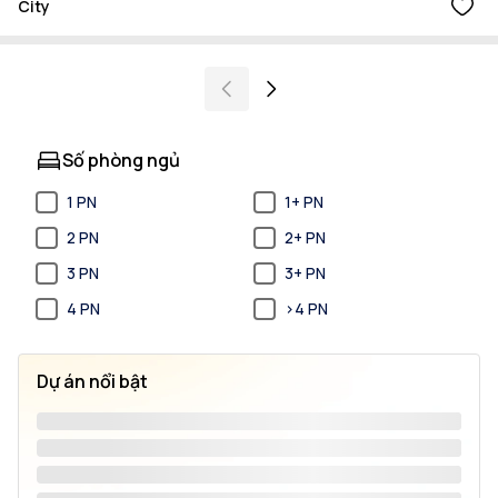
City
Số phòng ngủ
1 PN
1+ PN
2 PN
2+ PN
3 PN
3+ PN
4 PN
>4 PN
Dự án nổi bật