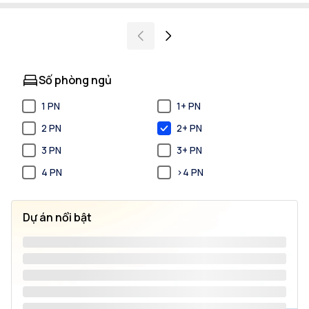
Số phòng ngủ
1 PN
1+ PN
2 PN
2+ PN
3 PN
3+ PN
4 PN
>4 PN
Dự án nổi bật