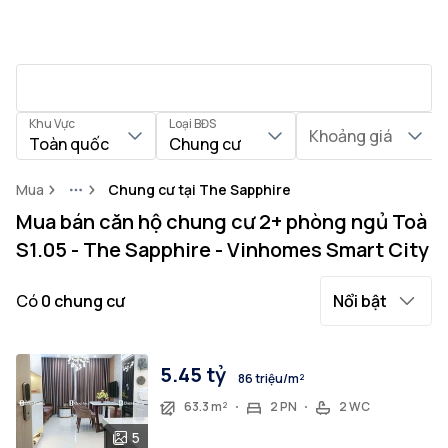
Khu Vực
Loại BĐS
Khoảng giá
Toàn quốc
Chung cư
Mua
Chung cư tại The Sapphire
More
Mua bán căn hộ chung cư 2+ phòng ngủ Toà
S1.05 - The Sapphire - Vinhomes Smart City
Có
0
chung cư
Nổi bật
5.45 tỷ
86 triệu/m²
63.3 m²
2 PN
2 WC
5