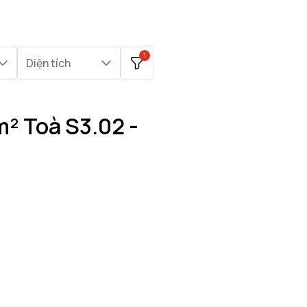
1
Diện tích
² Toà S3.02 -