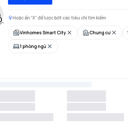
Hoặc ấn “X” để lược bớt các tiêu chí tìm kiếm
Vinhomes Smart City
Chung cư
1 phòng ngủ