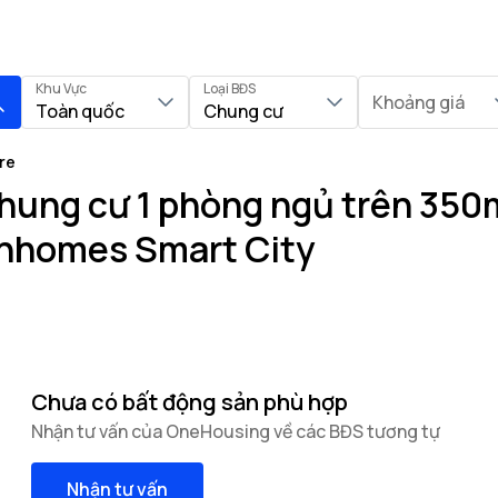
Khu Vực
Loại BĐS
Khoảng giá
Toàn quốc
Chung cư
re
hung cư 1 phòng ngủ trên 350m
inhomes Smart City
Chưa có bất động sản phù hợp
Nhận tư vấn của OneHousing về các BĐS tương tự
Nhận tư vấn