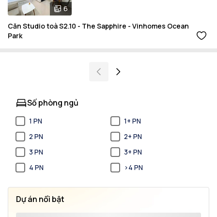
6
Căn Studio toà S2.10 - The Sapphire - Vinhomes Ocean
Park
Số phòng ngủ
1 PN
1+ PN
2 PN
2+ PN
3 PN
3+ PN
4 PN
>4 PN
Dự án nổi bật