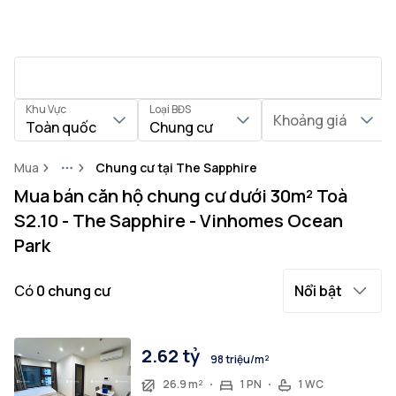
Khu Vực
Loại BĐS
Khoảng giá
Toàn quốc
Chung cư
Mua
Chung cư tại The Sapphire
More
Mua bán căn hộ chung cư dưới 30m² Toà
S2.10 - The Sapphire - Vinhomes Ocean
Park
Có
0
chung cư
Nổi bật
2.62 tỷ
98 triệu/m²
26.9 m²
1 PN
1 WC