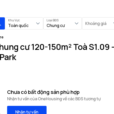
Khu Vực
Loại BĐS
Khoảng giá
Toàn quốc
Chung cư
re
hung cư 120-150m² Toà S1.09 -
Park
Chưa có bất động sản phù hợp
Nhận tư vấn của OneHousing về các BĐS tương tự
Nhận tư vấn