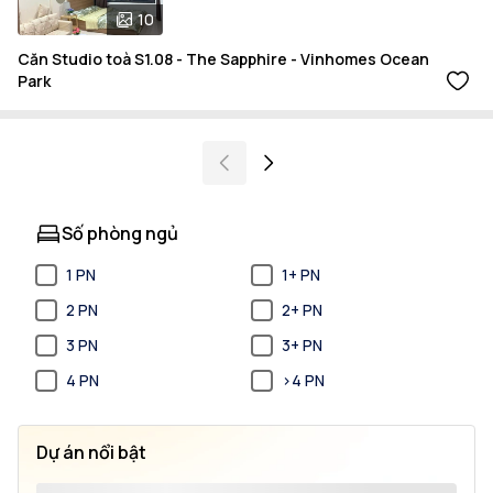
10
Căn Studio toà S1.08 - The Sapphire - Vinhomes Ocean
Park
Số phòng ngủ
1 PN
1+ PN
2 PN
2+ PN
3 PN
3+ PN
4 PN
>4 PN
Dự án nổi bật