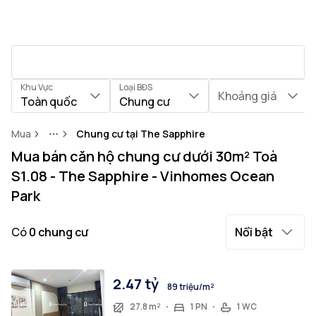
Khu Vực
Loại BĐS
Khoảng giá
Toàn quốc
Chung cư
Mua
Chung cư tại The Sapphire
More
Mua bán căn hộ chung cư dưới 30m² Toà
S1.08 - The Sapphire - Vinhomes Ocean
Park
Có
0
chung cư
Nổi bật
2.47 tỷ
89 triệu/m²
27.8 m²
1 PN
1 WC