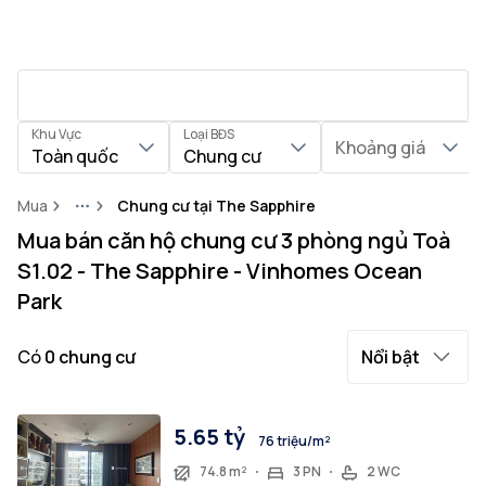
Khu Vực
Loại BĐS
Khoảng giá
Toàn quốc
Chung cư
Mua
Chung cư tại The Sapphire
More
Mua bán căn hộ chung cư 3 phòng ngủ Toà
S1.02 - The Sapphire - Vinhomes Ocean
Park
Có
0
chung cư
Nổi bật
5.65 tỷ
76 triệu/m²
74.8 m²
3 PN
2 WC