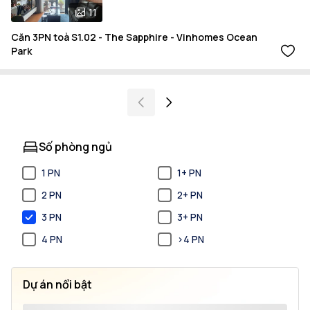
11
Căn 3PN toà S1.02 - The Sapphire - Vinhomes Ocean
Park
Số phòng ngủ
1 PN
1+ PN
2 PN
2+ PN
3 PN
3+ PN
4 PN
>4 PN
Dự án nổi bật