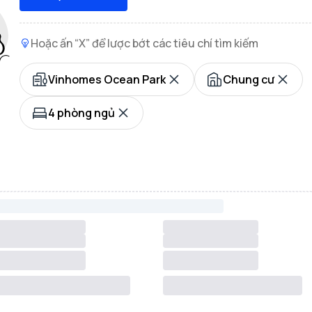
Hoặc ấn “X” để lược bớt các tiêu chí tìm kiếm
Vinhomes Ocean Park
Chung cư
4 phòng ngủ