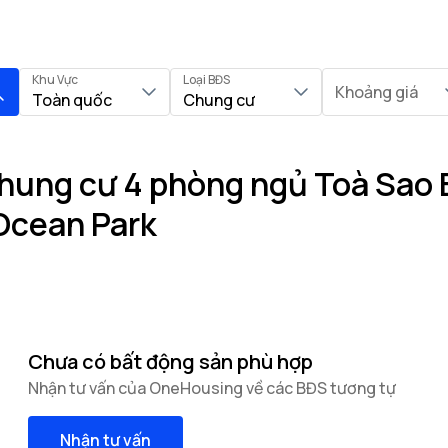
Khu Vực
Loại BĐS
Khoảng giá
Toàn quốc
Chung cư
hung cư 4 phòng ngủ Toà Sao B
Ocean Park
Chưa có bất động sản phù hợp
Nhận tư vấn của OneHousing về các BĐS tương tự
Nhận tư vấn