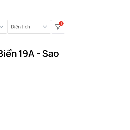
1
Diện tích
iển 19A - Sao